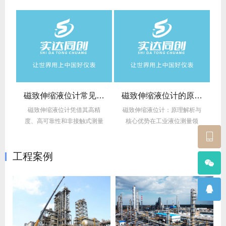
硅压力变送器工作原理
磁致伸缩液位计常见故障
磁致伸缩液位计的原理和优势
过
磁致伸缩液位计凭借其高精
磁致伸缩液位计：原理解析与
工
度、高可靠性和非接触式测量
核心优势在工业液位测量领
特性，广泛应用于石油...
域，磁致伸缩液位计凭...
工程案例