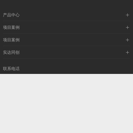
产品中心
压力仪表
项目案例
流量仪表
石油行业案例
项目案例
液位仪表
化工行业案例
交通行业案例
实达同创
温度仪表
电厂行业案例
热力行业案例
关于我们
钢铁行业案例
联系电话
食品行业案例
联系我们
18911366890
仪表行业应用
生产车间
厂房设备