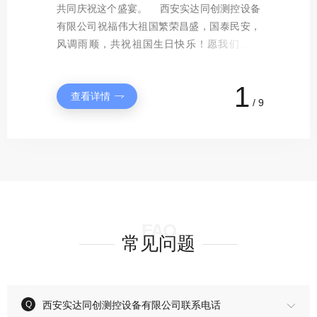
共同庆祝这个盛宴。 西安实达同创测控设备
员工，在新的一年心怀热爱与梦想，追光前
春节放假时间如下： 放假时间：2023年1月
约而至。在这辞旧迎新之际，西安实达同创测
理、企业规模不断壮大，管理水平不断提高，
作正式启动。 在集中供热公司看到，工作人
风里，目光所致皆为华夏，五星闪耀皆为信
工作压力，也为了加强公司团队凝聚力、丰富
装饰展览会在西安国际会展中心盛大开幕。展
有限公司祝福伟大祖国繁荣昌盛，国泰民安，
行。全体实达人定将紧紧围绕“高端化、智能
15日-2023年1月29日 上班时间：2023年1月
控设备有限公司谨向长期关心和支持企业发展
经济实力不断增强。 公司秉承人文精神，坚
员对供热工作仪表检查、供热热源、换热站维
仰。祝福伟大的祖国繁荣昌盛！...
大家的文化生活，公司定于2021年7月3日（周
会为期三天，汇聚来自16个国家和地区的700
风调雨顺，共祝祖国生日快乐！愿我们的生
化、绿色化、服务化、国际化”，以坚定、坚
30日（正月初九） 回首2022，硕果累累。西
的各级领导、各界朋友，向携手共进、互利共
持“以人为本”的管理理念，大力引进和造就高
修、锅炉和管网的压力及温度进行数据监控，
六）-7月4日（周日）组织一场户外团建活动，
多家中外企业，总观众达近50000人次，实达
活，幸福美满，吉祥如意，爱情甜蜜，事业顺
实、坚韧的步伐，实干笃行，在加速建设智能
安实...
赢的合作伙伴，向一路同行、辛勤付出的全体
素质人才。 公司具有雄厚的经济、技术和施
锅炉点火温炉工作按计划稳步推进。 在调度
活动地点：棣花古镇、金丝峡大峡谷。...
同创作为展会参展单位，为大家带来供热及环
利，日子红红火火！...
化仪表企业的征程中赢得胜利和荣光！&nbs...
员工，致以衷心的感谢和美好的祝愿！祝福大
工实力，机构...
室里，实达同创...
保领域的测量技术与解决方案。...
1
查看详情
查看详情
查看详情
查看详情
查看详情
查看详情
查看详情
查看详情
查看详情
家在新的一年平安喜乐、阖家...
/
9
FAQ
常见问题
西安实达同创测控设备有限公司联系电话