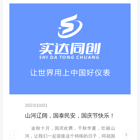
2023/10/01
2023/01/30
2023/01/14
2023/01/01
2022/12/01
2022/11/16
2021/10/01
2021/07/04
2021/04/22
山河辽阔，国泰民安，国庆节快乐！
逢祖国华诞，祝繁荣昌盛
阿克塞哈萨克族自治县2022年度冬季供暖启动仪式
【踔厉奋发,勇毅前行】西安实达同创测控设备有限公司2023元旦贺词
凝心聚力,奋勇前行——实达同创夏日团建之旅
西安实达同创测控设备有限公司2023春节放假通知
「西安实达同创，开工大吉」齐心聚力奋战新征程
西安实达同创建设工程有限责任公司简介
西安实达同创参展西安供热供暖暨绿色建筑装饰展览会
金秋十月，国庆欢腾，千秋华夏，壮丽山
2023年，正月初九，开工大吉！ 征程万里
2023年春节即将到来，在这个辞旧迎新、阖
天地春晖近，日月开新元。伴随着冬日里和
西安实达同创建设工程有限责任公司成立于
随着天气逐渐转冷，阿克塞县集中供热正式
不忘初心，牢记使命，峥嵘72载，与国同
随着夏天的到来，天气越来越热，长期疲于
“绿色供暖 智能生活 丝路机遇”，2021年4月
河，让我们一起迎接这个特殊的日子，同祖国
风正劲，任重千钧更奋发。愿每一位实达同创
家团圆之际，西安实达同创测控设备有限公司
煦的阳光，满怀着喜悦的心情，2023年元旦如
2020年，多年来，公司坚持不懈抓创新、促管
点火温炉，标志着阿克塞县2022年冬季供暖工
梦。我爱你，中国！我们生在红旗下，长在春
工作的我们难免会心情烦躁，为了让大家释放
22日-24日，第26届西安供热供暖暨绿色建筑