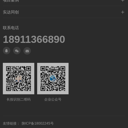
项目案例
液位仪表
化工行业案例
交通行业案例
实达同创
温度仪表
电厂行业案例
热力行业案例
关于我们
钢铁行业案例
联系电话
食品行业案例
联系我们
18911366890
仪表行业应用
生产车间
厂房设备
长按识别二维码
企业公众号
友情链接：
陕ICP备18002245号